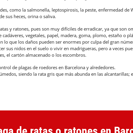
s, como la salmonella, leptospirosis, la peste, enfermedad de W
e sus heces, orina o saliva.
ratas y ratones, pues son muy difíciles de erradicar, ya que son
 cadáveres, vegetales, papel, madera, goma, plomo, estaño o plás
on lo que los daños pueden ser enormes por culpa del gran númer
r sus nidos en el suelo o vivir en madrigueras, pero a veces puede
des, el cartón almacenado o los escombros.
ontrol de plagas de roedores en Barcelona y alrededores.
s húmedos, siendo la rata gris que más abunda en las alcantarillas
ga de ratas o ratones en Bar