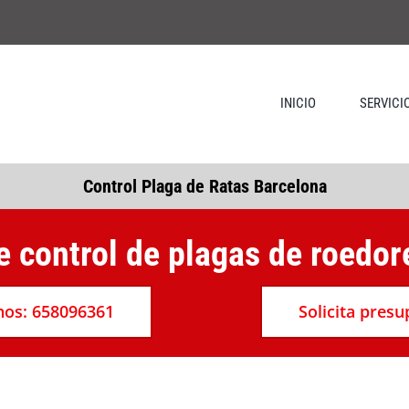
INICIO
SERVICI
Control Plaga de Ratas Barcelona
e control de plagas de roedore
os: 658096361
Solicita pres