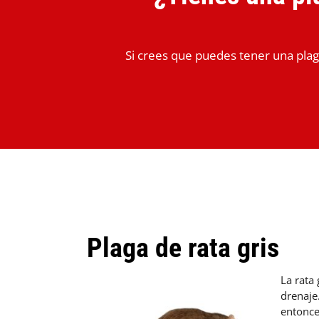
Si crees que puedes tener una plag
Plaga de rata gris
La rata 
drenaje
entonce