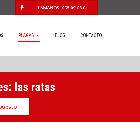
LLÁMANOS: 658 09 63 61
OS
PLAGAS
BLOG
CONTACTO
s: las ratas
upuesto