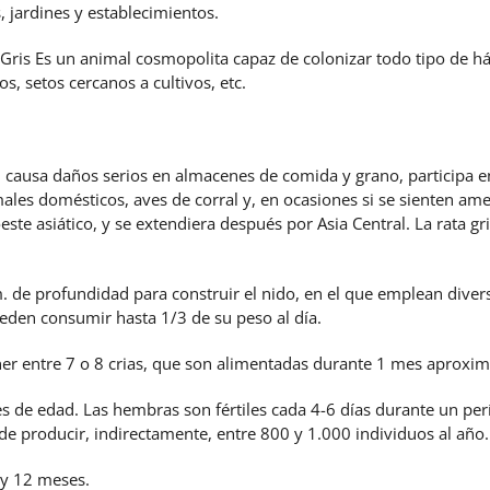
, jardines y establecimientos.
Gris Es un animal cosmopolita capaz de colonizar todo tipo de hábit
s, setos cercanos a cultivos, etc.
va, causa daños serios en almacenes de comida y grano, participa
nimales domésticos, aves de corral y, en ocasiones si se sienten
oeste asiático, y se extendiera después por Asia Central. La rata g
 de profundidad para construir el nido, en el que emplean diversos 
den consumir hasta 1/3 de su peso al día.
ener entre 7 o 8 crias, que son alimentadas durante 1 mes aproxi
es de edad. Las hembras son fértiles cada 4-6 días durante un pe
ede producir, indirectamente, entre 800 y 1.000 individuos al año.
 y 12 meses.